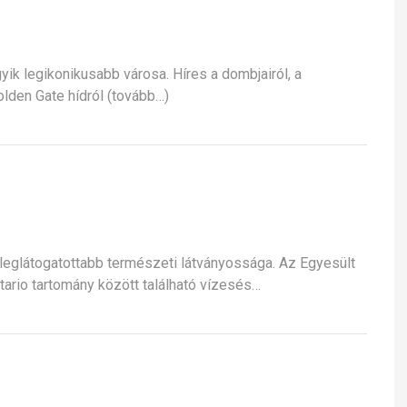
gyik legikonikusabb városa. Híres a dombjairól, a
olden Gate hídról (tovább…)
 leglátogatottabb természeti látványossága. Az Egyesült
ario tartomány között található vízesés…