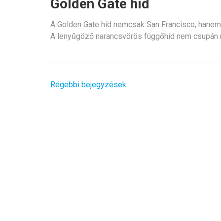
Golden Gate híd
A Golden Gate híd nemcsak San Francisco, hanem
A lenyűgöző narancsvörös függőhíd nem csupán m
Bejegyzés
Régebbi bejegyzések
navigáció