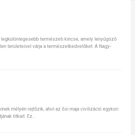
 legkülönlegesebb természeti kincse, amely lenyűgöző
etlen területeivel várja a természetkedvelőket. A Nagy-
nek mélyén rejtőzik, ahol az ősi maja civilizáció egykori
ának titkait. Ez…