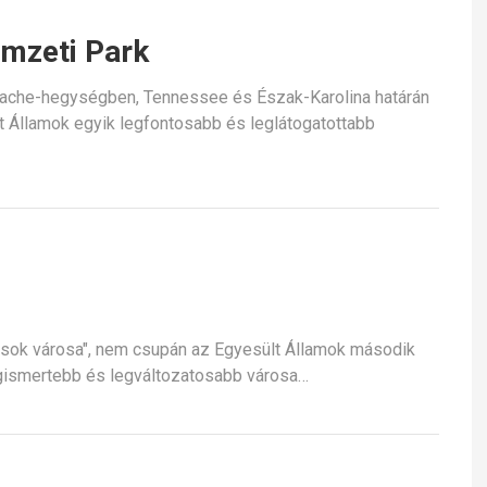
mzeti Park
ache-hegységben, Tennessee és Észak-Karolina határán
t Államok egyik legfontosabb és leglátogatottabb
osok városa", nem csupán az Egyesült Államok második
egismertebb és legváltozatosabb városa…