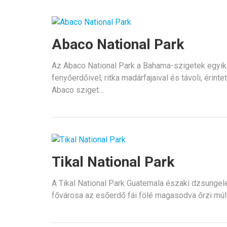
Abaco National Park
Az Abaco National Park a Bahama-szigetek egyik
fenyőerdőivel, ritka madárfajaival és távoli, érint
Abaco sziget…
Tikal National Park
A Tikal National Park Guatemala északi dzsungelei
fővárosa az esőerdő fái fölé magasodva őrzi múltj