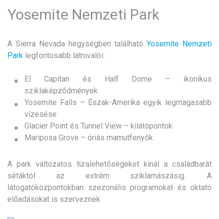
Yosemite Nemzeti Park
A Sierra Nevada hegységben található
Yosemite Nemzeti
Park
legfontosabb látnivalói:
El Capitan és Half Dome – ikonikus
sziklaképződmények
Yosemite Falls – Észak-Amerika egyik legmagasabb
vízesése
Glacier Point és Tunnel View – kilátópontok
Mariposa Grove – óriás mamutfenyők
A park változatos túralehetőségeket kínál a családbarát
sétáktól az extrém sziklamászásig. A
látogatóközpontokban szezonális programokat és oktató
előadásokat is szerveznek.