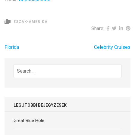
ÉSZAK-AMERIKA
Share:
Bejegyzés
Florida
Celebrity Cruises
navigáció
Search
for:
LEGUTÓBBI BEJEGYZÉSEK
Great Blue Hole