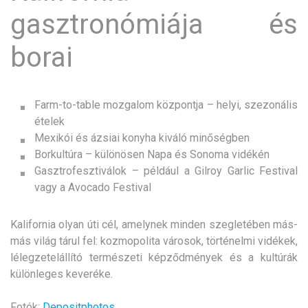
gasztronómiája és
borai
Farm-to-table mozgalom központja – helyi, szezonális
ételek
Mexikói és ázsiai konyha kiváló minőségben
Borkultúra – különösen Napa és Sonoma vidékén
Gasztrofesztiválok – például a Gilroy Garlic Festival
vagy a Avocado Festival
Kalifornia olyan úti cél, amelynek minden szegletében más-
más világ tárul fel: kozmopolita városok, történelmi vidékek,
lélegzetelállító természeti képződmények és a kultúrák
különleges keveréke.
Fotók:
Depositphotos