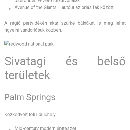
őserdőben vezető túraútvonalak
Avenue of the Giants – autóút az óriás fák között
A régió partvidékén akár szürke bálnákat is meg lehet
figyelni vándorlásuk közben.
Sivatagi és belső
területek
Palm Springs
Közkedvelt téli üdülőhely:
Mid-century modern építészet