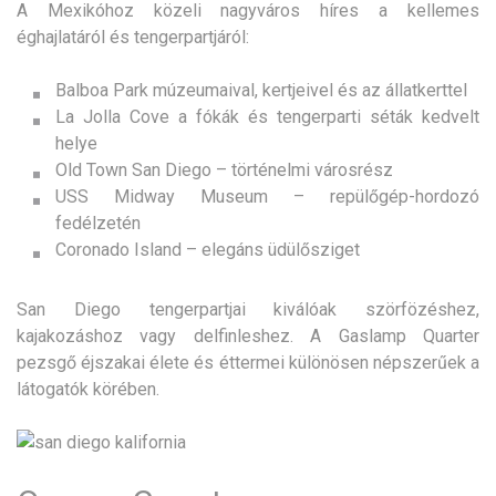
A Mexikóhoz közeli nagyváros híres a kellemes
éghajlatáról és tengerpartjáról:
Balboa Park múzeumaival, kertjeivel és az állatkerttel
La Jolla Cove a fókák és tengerparti séták kedvelt
helye
Old Town San Diego – történelmi városrész
USS Midway Museum – repülőgép-hordozó
fedélzetén
Coronado Island – elegáns üdülősziget
San Diego tengerpartjai kiválóak szörfözéshez,
kajakozáshoz vagy delfinleshez. A Gaslamp Quarter
pezsgő éjszakai élete és éttermei különösen népszerűek a
látogatók körében.