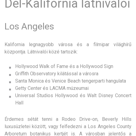
Dél-Kalifornia látnivalói
Los Angeles
Kalifornia legnagyobb városa és a filmipar világhírű
központja. Látnivalói közé tartozik:
Hollywood Walk of Fame és a Hollywood Sign
Griffith Observatory kilátással a városra
Santa Monica és Venice Beach tengerparti hangulata
Getty Center és LACMA múzeumai
Universal Studios Hollywood és Walt Disney Concert
Hall
Érdemes sétát tenni a Rodeo Drive-on, Beverly Hills
luxusüzletei között, vagy felfedezni a Los Angeles County
Arboretum botanikus kertjét is. A városban jelentős a