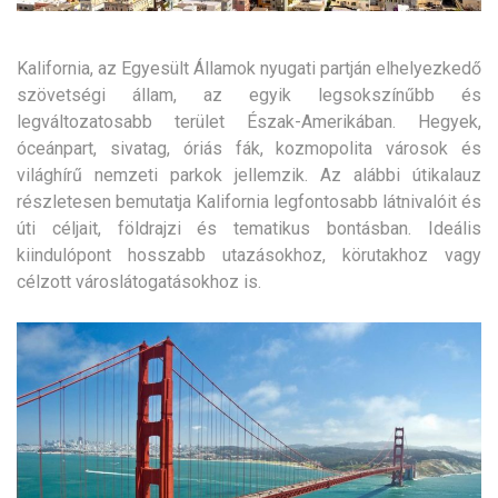
Kalifornia, az Egyesült Államok nyugati partján elhelyezkedő
szövetségi állam, az egyik legsokszínűbb és
legváltozatosabb terület Észak-Amerikában.
Hegyek,
óceánpart, sivatag, óriás fák, kozmopolita városok és
világhírű nemzeti parkok jellemzik. Az alábbi útikalauz
részletesen bemutatja Kalifornia legfontosabb látnivalóit és
úti céljait, földrajzi és tematikus bontásban. Ideális
kiindulópont hosszabb utazásokhoz, körutakhoz vagy
célzott városlátogatásokhoz is.