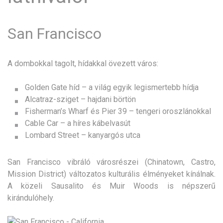
San Francisco
A dombokkal tagolt, hídakkal övezett város:
Golden Gate híd – a világ egyik legismertebb hídja
Alcatraz-sziget – hajdani börtön
Fisherman’s Wharf és Pier 39 – tengeri oroszlánokkal
Cable Car – a híres kábelvasút
Lombard Street – kanyargós utca
San Francisco vibráló városrészei (Chinatown, Castro,
Mission District) változatos kulturális élményeket kínálnak.
A közeli Sausalito és Muir Woods is népszerű
kirándulóhely.