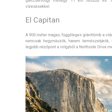
gleccservölgy mintegy 11 km hosszú és 1 
vízesésekkel.
El Capitan
A 900 méter magas, függőleges gránittömb a vilá
nemcsak hegymászók, hanem természetjárók, 
legjobb nézőpont a völgyből a Northside Drive me