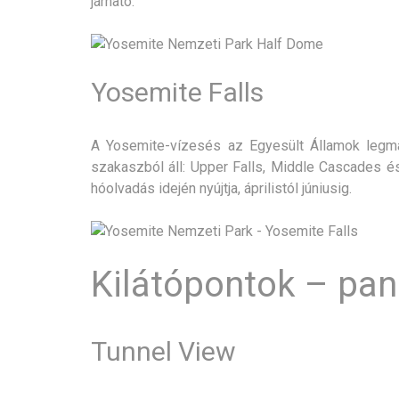
járható.
Yosemite Falls
A Yosemite-vízesés az Egyesült Államok leg
szakaszból áll: Upper Falls, Middle Cascades és
hóolvadás idején nyújtja, áprilistól júniusig.
Kilátópontok – pa
Tunnel View