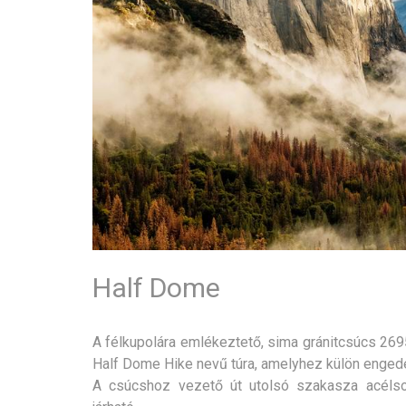
Half Dome
A félkupolára emlékeztető, sima gránitcsúcs 269
Half Dome Hike nevű túra, amelyhez külön engedél
A csúcshoz vezető út utolsó szakasza acélsodr