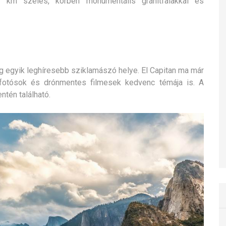
km széles, körben monumentális gránitfalakkal és
g egyik leghíresebb sziklamászó helye. El Capitan ma már
fotósok és drónmentes filmesek kedvenc témája is. A
ntén található.