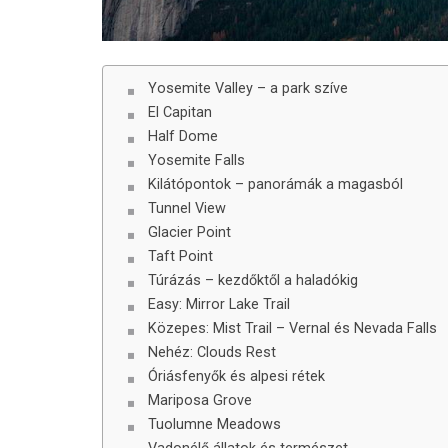
Yosemite Valley – a park szíve
El Capitan
Half Dome
Yosemite Falls
Kilátópontok – panorámák a magasból
Tunnel View
Glacier Point
Taft Point
Túrázás – kezdőktől a haladókig
Easy: Mirror Lake Trail
Közepes: Mist Trail – Vernal és Nevada Falls
Nehéz: Clouds Rest
Óriásfenyők és alpesi rétek
Mariposa Grove
Tuolumne Meadows