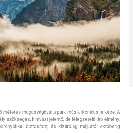
5 méteres magasságával a park másik ikonikus jelképe. A
y szükséges, kihívást jelentő, de lélegzetelállító élmény.
onyokkal biztosított, és kizárólag májustól októberig