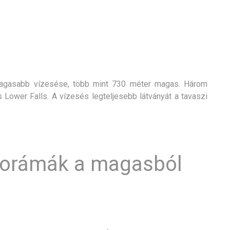
magasabb vízesése, több mint 730 méter magas. Három
 Lower Falls. A vízesés legteljesebb látványát a tavaszi
norámák a magasból