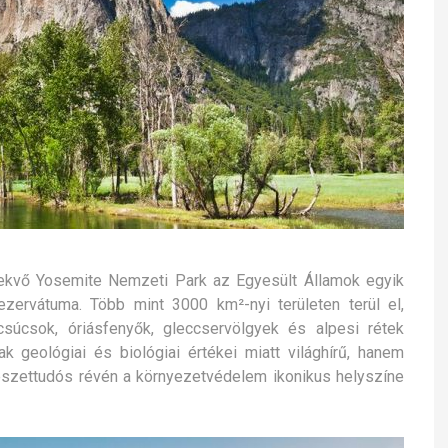
fekvő Yosemite Nemzeti Park az Egyesült Államok egyik
ezervátuma. Több mint 3000 km²-nyi területen terül el,
csúcsok, óriásfenyők, gleccservölgyek és alpesi rétek
 geológiai és biológiai értékei miatt világhírű, hanem
mészettudós révén a környezetvédelem ikonikus helyszíne