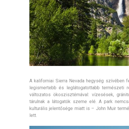
A kaliforniai Sierra Nevada hegység szívében 
legismertebb és leglátogatottabb természeti r
változatos ökoszisztémával: vízesések, gránit
tárulnak a látogatók szeme elé. A park nemcsak
kulturális jelentősége miatt is – John Muir ter
lett.