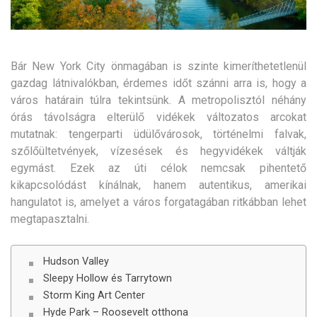
Bár New York City önmagában is szinte kimeríthetetlenül
gazdag látnivalókban, érdemes időt szánni arra is, hogy a
város határain túlra tekintsünk. A metropolisztól néhány
órás távolságra elterülő vidékek változatos arcokat
mutatnak: tengerparti üdülővárosok, történelmi falvak,
szőlőültetvények, vízesések és hegyvidékek váltják
egymást. Ezek az úti célok nemcsak pihentető
kikapcsolódást kínálnak, hanem autentikus, amerikai
hangulatot is, amelyet a város forgatagában ritkábban lehet
megtapasztalni.
Hudson Valley
Sleepy Hollow és Tarrytown
Storm King Art Center
Hyde Park – Roosevelt otthona