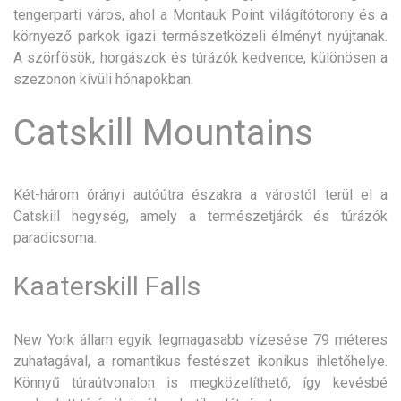
tengerparti város, ahol a Montauk Point világítótorony és a
környező parkok igazi természetközeli élményt nyújtanak.
A szörfösök, horgászok és túrázók kedvence, különösen a
szezonon kívüli hónapokban.
Catskill Mountains
Két-három órányi autóútra északra a várostól terül el a
Catskill hegység, amely a természetjárók és túrázók
paradicsoma.
Kaaterskill Falls
New York állam egyik legmagasabb vízesése 79 méteres
zuhatagával, a romantikus festészet ikonikus ihletőhelye.
Könnyű túraútvonalon is megközelíthető, így kevésbé