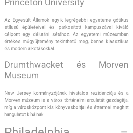
Princeton University
Az Egyesült Államok egyik legrégebbi egyeteme gótikus
stílusú épületeivel és parkosított kampuszával kiváló
célpont egy délutáni sétához. Az egyetemi múzeumban
értékes műgyűjtemény tekinthető meg, benne klasszikus
és modern alkotásokkal.
Drumthwacket és Morven
Museum
New Jersey kormányzójának hivatalos rezidenciája és a
Morven múzeum is a város történelmi arculatát gazdagítja,
míg a városközpont kis könyvesboltjai és éttermei meghitt
hangulatot kínálnak.
Philadelphia –