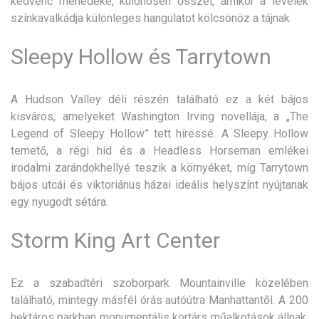
kedvenc menedéke, különösen ősszel, amikor a levelek
színkavalkádja különleges hangulatot kölcsönöz a tájnak.
Sleepy Hollow és Tarrytown
A Hudson Valley déli részén található ez a két bájos
kisváros, amelyeket Washington Irving novellája, a „The
Legend of Sleepy Hollow” tett híressé. A Sleepy Hollow
temető, a régi híd és a Headless Horseman emlékei
irodalmi zarándokhellyé teszik a környéket, míg Tarrytown
bájos utcái és viktoriánus házai ideális helyszínt nyújtanak
egy nyugodt sétára.
Storm King Art Center
Ez a szabadtéri szoborpark Mountainville közelében
található, mintegy másfél órás autóútra Manhattantől. A 200
hektáros parkban monumentális kortárs műalkotások állnak,