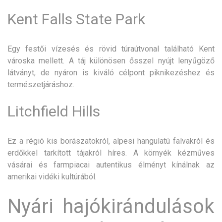
Kent Falls State Park
Egy festői vízesés és rövid túraútvonal található Kent
városka mellett. A táj különösen ősszel nyújt lenyűgöző
látványt, de nyáron is kiváló célpont piknikezéshez és
természetjáráshoz.
Litchfield Hills
Ez a régió kis borászatokról, alpesi hangulatú falvakról és
erdőkkel tarkított tájakról híres. A környék kézműves
vásárai és farmpiacai autentikus élményt kínálnak az
amerikai vidéki kultúrából.
Nyári hajókirándulások