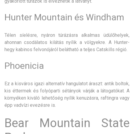
gyakorlott túrázók is élvezhetik a látványt.
Hunter Mountain és Windham
Télen síelésre, nyáron túrázásra alkalmas üdülőhelyek,
ahonnan csodálatos kilátás nyílik a völgyekre. A Hunter-
hegy kabinos felvonójáról belátható a teljes Catskills régió.
Phoenicia
Ez a kisváros igazi alternatív hangulatot áraszt: antik boltok,
kis éttermek és folyóparti sétányok várják a látogatókat. A
környéken kiváló lehetőség nyílik kenuzásra, raftingra vagy
épp vadvízi evezésre is.
Bear Mountain State