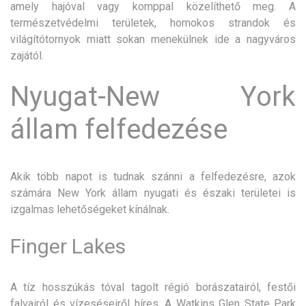
amely hajóval vagy komppal közelíthető meg. A
természetvédelmi területek, homokos strandok és
világítótornyok miatt sokan menekülnek ide a nagyváros
zajától.
Nyugat-New York
állam felfedezése
Akik több napot is tudnak szánni a felfedezésre, azok
számára New York állam nyugati és északi területei is
izgalmas lehetőségeket kínálnak.
Finger Lakes
A tíz hosszúkás tóval tagolt régió borászatairól, festői
falvairól és vízeséseiről híres. A Watkins Glen State Park