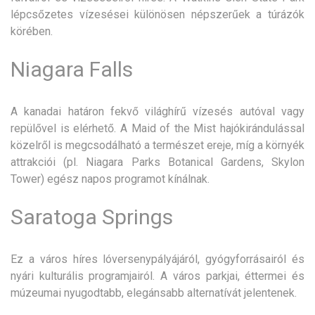
lépcsőzetes vízesései különösen népszerűek a túrázók
körében.
Niagara Falls
A kanadai határon fekvő világhírű vízesés autóval vagy
repülővel is elérhető. A Maid of the Mist hajókirándulással
közelről is megcsodálható a természet ereje, míg a környék
attrakciói (pl. Niagara Parks Botanical Gardens, Skylon
Tower) egész napos programot kínálnak.
Saratoga Springs
Ez a város híres lóversenypályájáról, gyógyforrásairól és
nyári kulturális programjairól. A város parkjai, éttermei és
múzeumai nyugodtabb, elegánsabb alternatívát jelentenek.