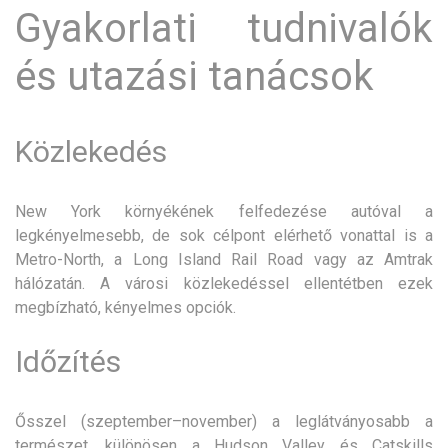
Gyakorlati tudnivalók
és utazási tanácsok
Közlekedés
New York környékének felfedezése autóval a
legkényelmesebb, de sok célpont elérhető vonattal is a
Metro-North, a Long Island Rail Road vagy az Amtrak
hálózatán. A városi közlekedéssel ellentétben ezek
megbízható, kényelmes opciók.
Időzítés
Ősszel (szeptember–november) a leglátványosabb a
természet, különösen a Hudson Valley és Catskills