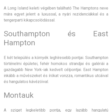
A Long Island keleti végében található The Hamptons neve
mára egyet jelent a luxussal, a nyári rezidenciákkal és a
tengerparti kikapcsolódással.
Southampton és East
Hampton
E két település a környék leghíresebb pontjai. Southampton
történelmi épületei, fehér homokos strandjai és galériái a
gazdagabb New York-iak kedvelt célpontjai. East Hampton
inkább a művészeket és írókat vonzza, romantikus utcáival
és hangulatos kávézóival.
Montauk
A sziget legkeletibb pontja, egy lazább hangulatú