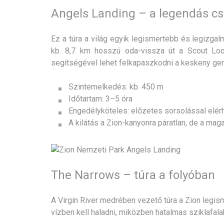
Angels Landing – a legendás c
Ez a túra a világ egyik legismertebb és legizgal
kb. 8,7 km hosszú oda-vissza út a Scout Looko
segítségével lehet felkapaszkodni a keskeny ger
Szintemelkedés: kb. 450 m
Időtartam: 3–5 óra
Engedélyköteles: előzetes sorsolással elé
A kilátás a Zion-kanyonra páratlan, de a ma
The Narrows – túra a folyóban
A Virgin River medrében vezető túra a Zion legism
vízben kell haladni, miközben hatalmas sziklafalak