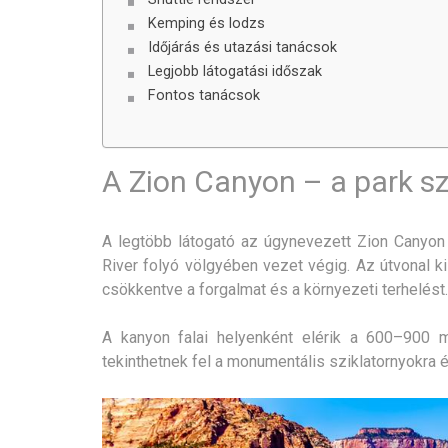
Kemping és lodzs
Időjárás és utazási tanácsok
Legjobb látogatási időszak
Fontos tanácsok
A Zion Canyon – a park sz
A legtöbb látogató az úgynevezett Zion Canyon 
River folyó völgyében vezet végig. Az útvonal kiz
csökkentve a forgalmat és a környezeti terhelést.
A kanyon falai helyenként elérik a 600–900 m
tekinthetnek fel a monumentális sziklatornyokra