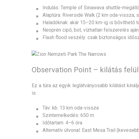
Indulás: Temple of Sinawava shuttle-megálló
Alaptúra: Riverside Walk (2 km oda-vissza, 
Haladóknak: akár 15–20 km-ig is bővíthető t
Neoprén cipő, bot, vízhatlan felszerelés aján
Flash flood veszély: csak biztonságos idősz
Observation Point – kilátás felül
Ez a túra az egyik leglátványosabb kilátást kíná
is.
Táv: kb. 13 km oda-vissza
Szintemelkedés: 650 m
Időtartam: 4–6 óra
Alternatív útvonal: East Mesa Trail (kevese