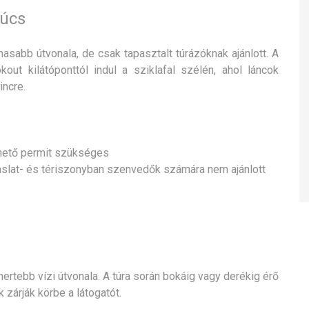
súcs
masabb útvonala, de csak tapasztalt túrázóknak ajánlott. A
ut kilátóponttól indul a sziklafal szélén, ahol láncok
incre.
rhető permit szükséges
gaslat- és tériszonyban szenvedők számára nem ajánlott
ertebb vízi útvonala. A túra során bokáig vagy derékig érő
 zárják körbe a látogatót.