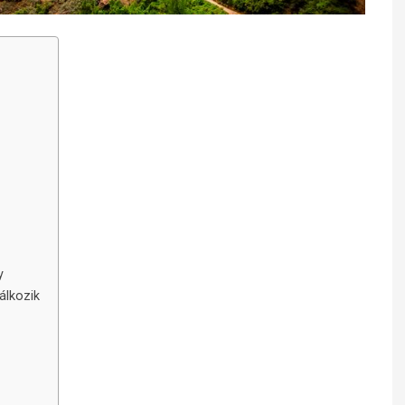
y
álkozik