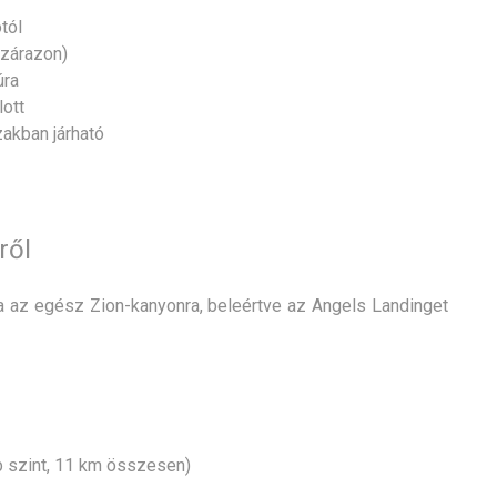
tól
szárazon)
úra
lott
akban járható
ről
lja az egész Zion-kanyonra, beleértve az Angels Landinget
bb szint, 11 km összesen)