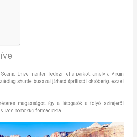
íve
Scenic Drive mentén fedezi fel a parkot, amely a Virgin
árólag shuttle busszal járható áprilistól októberig, ezzel
éteres magasságot, így a látogatók a folyó szintjéről
 és íves homokkő formációkra.