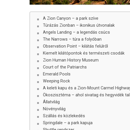
A Zion Canyon – a park szíve
Túrázás Zionban – ikonikus útvonalak
Angels Landing – a legendás csúcs
The Narrows – túra a folyóban
Observation Point – kilátás felülről
Kiemelt kilátópontok és természeti csodák
Zion Human History Museum
Court of the Patriarchs
Emerald Pools
Weeping Rock
A keleti kapu és a Zion-Mount Carmel Highwa
Ökoszisztéma – ahol sivatag és hegyvidék tal
Állatvilág
Növényvilág
Szállás és közlekedés
Springdale – a park kapuja
Shuttle rendszer