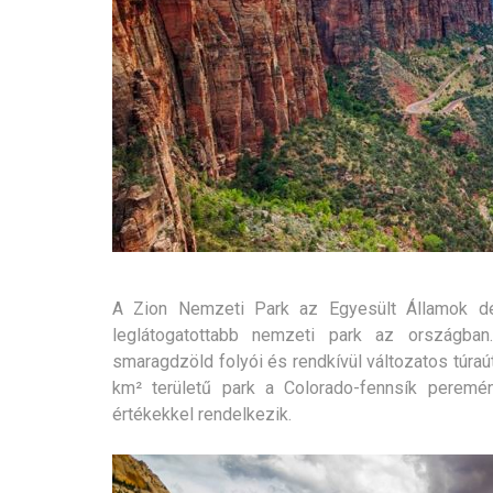
A Zion Nemzeti Park az Egyesült Államok dél
leglátogatottabb nemzeti park az országban
smaragdzöld folyói és rendkívül változatos túraút
km² területű park a Colorado-fennsík peremén
értékekkel rendelkezik.